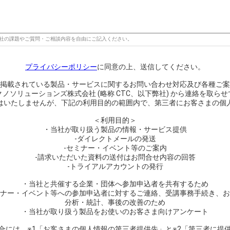
社の課題やご質問・ご相談内容を自由にご記入ください。
プライバシーポリシー
に同意の上、送信してください。
掲載されている製品・サービスに関するお問い合わせ対応及び各種ご案
ノソリューションズ株式会社 (略称 CTC、以下弊社) から連絡を取ら
はいたしませんが、下記の利用目的の範囲内で、第三者にお客さまの個
＜利用目的＞
・当社が取り扱う製品の情報・サービス提供
-ダイレクトメールの発送
-セミナー・イベント等のご案内
-請求いただいた資料の送付はお問合せ内容の回答
-トライアルアカウントの発行
・当社と共催する企業・団体へ参加申込者を共有するため
ナー・イベント等への参加申込者に対するご連絡、受講事務手続き、お
分析・統計、事後の改善のため
・当社が取り扱う製品をお使いのお客さま向けアンケート
合には、※1「お客さまの個人情報の第三者提供先」と※2「第三者に提